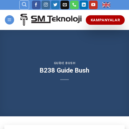
Skip
to
content
KAMPANYALAR
GUIDE BUSH
B238 Guide Bush