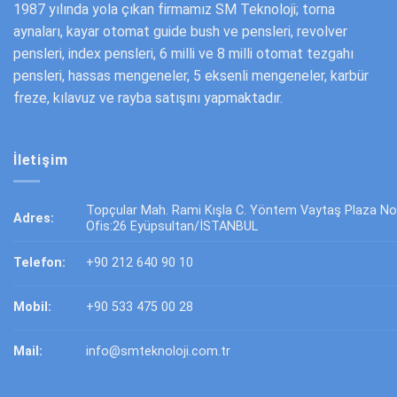
1987 yılında yola çıkan firmamız SM Teknoloji; torna
aynaları, kayar otomat guide bush ve pensleri, revolver
pensleri, index pensleri, 6 milli ve 8 milli otomat tezgahı
pensleri, hassas mengeneler, 5 eksenli mengeneler, karbür
freze, kılavuz ve rayba satışını yapmaktadır.
İletişim
Topçular Mah. Rami Kışla C. Yöntem Vaytaş Plaza No
Adres:
Ofis:26 Eyüpsultan/İSTANBUL
Telefon:
+90 212 640 90 10
Mobil:
+90 533 475 00 28
Mail:
info@smteknoloji.com.tr