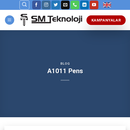
Skip
to
content
KAMPANYALAR
BLOG
A1011 Pens