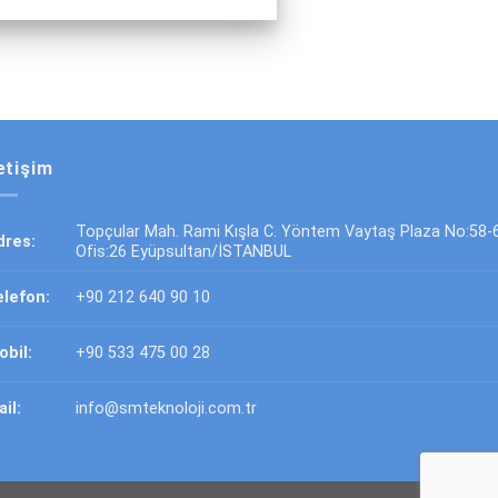
letişim
Topçular Mah. Rami Kışla C. Yöntem Vaytaş Plaza No:58-
dres:
Ofis:26 Eyüpsultan/İSTANBUL
elefon:
+90 212 640 90 10
obil:
+90 533 475 00 28
il:
info@smteknoloji.com.tr