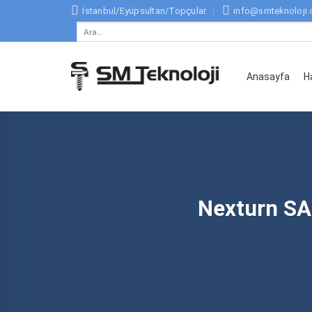
Skip
İstanbul/Eyüpsultan/Topçular
info@smteknoloji.
to
Ara:
content
Anasayfa
H
Nexturn SA