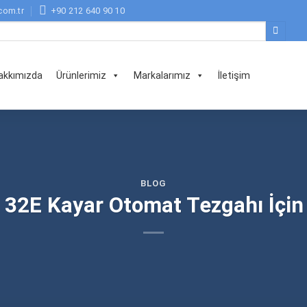
com.tr
+90 212 640 90 10
akkımızda
Ürünlerimiz
Markalarımız
İletişim
BLOG
 32E Kayar Otomat Tezgahı İçin