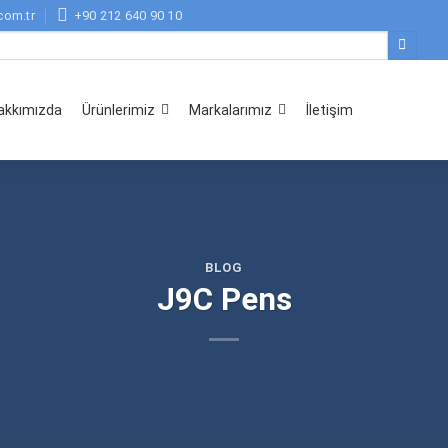
com.tr
+90 212 640 90 10
akkımızda
Ürünlerimiz
Markalarımız
İletişim
BLOG
J9C Pens